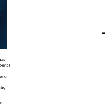
pas
e temps
qui
ter un
le,
e.