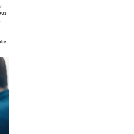
e
ous
e
.
ute