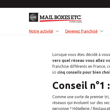
Retourner au menu principal
Notre activité
Devenez franchisé
Lorsque vous êtes décidé à vous 
vers quel réseau vous allez vo
Not
Dev
Opp
A p
franchise différents en France,
ici
cinq conseils pour bien cho
Nous a
Deveni
Devene
Nous 
deveni
être u
booste
fourni
Conseil n°1 
de sol
commer
soluti
aux pr
la log
moyen
Comme une sorte de premier tri,
réseaux qui évoluent sur des sect
EN 
EN 
personne ? Hôtellerie / Restaurat