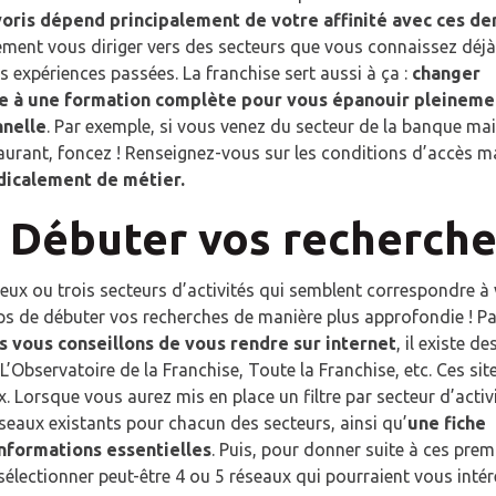
SAVOIR PLUS
SAVOIR PLUS
voris dépend principalement de votre affinité avec ces de
irement vous diriger vers des secteurs que vous connaissez déjà
s expériences passées. La franchise sert aussi à ça :
changer
e à une formation complète pour vous épanouir pleineme
nnelle
. Par exemple, si vous venez du secteur de la banque ma
aurant, foncez ! Renseignez-vous sur les conditions d’accès m
dicalement de métier.
: Débuter vos recherch
eux ou trois secteurs d’activités qui semblent correspondre à
emps de débuter vos recherches de manière plus approfondie ! P
 vous conseillons de vous rendre sur internet
, il existe de
 L’Observatoire de la Franchise, Toute la Franchise, etc. Ces sit
 Lorsque vous aurez mis en place un filtre par secteur d’activi
éseaux existants pour chacun des secteurs, ainsi qu’
une fiche
nformations essentielles
. Puis, pour donner suite à ces prem
électionner peut-être 4 ou 5 réseaux qui pourraient vous intér