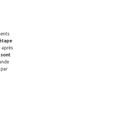
ments
 étape
 après
 sont
mande
 par