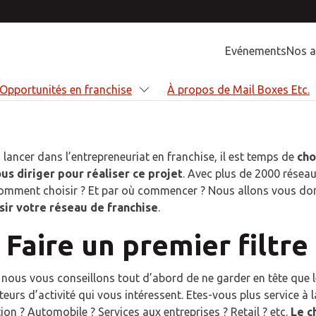
Evénements
Nos a
Opportunités en franchise
À propos de Mail Boxes Etc.
lancer dans l’entrepreneuriat en franchise, il est temps de
cho
us diriger pour réaliser ce projet
. Avec plus de 2000 résea
re activité
enez franchisé
ortunités en franchise
ropos de Mail Boxes Etc.
 comment choisir ? Et par où commencer ? Nous allons vous do
isir votre réseau de franchise
.
idons les particuliers et les entreprises à
r un Franchisé Mail Boxes Etc. signifie
z un Franchisé Mail Boxes Etc. et
sommes une franchise mondiale qui
r plus efficaces grâce à une large gamme
ne référence dans les secteurs du e-
z votre carrière en fournissant des
t une large gamme de services de qualité
: Faire un premier filtre
utions et de services sur mesure.
ce, de l'expédition et de l'emballage, de
ons professionnelles aux petites et
ofessionnels comme aux particuliers.
istique et de l'impression.
nes entreprises.
 nous vous conseillons tout d’abord de ne garder en tête que 
eurs d’activité qui vous intéressent. Etes-vous plus service à l
SAVOIR PLUS
SAVOIR PLUS
ion ? Automobile ? Services aux entreprises ? Retail ? etc.
Le c