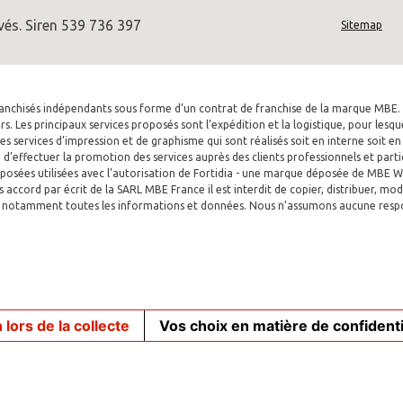
és. Siren 539 736 397
Sitemap
franchisés indépendants sous forme d’un contrat de franchise de la marque MBE. 
iers. Les principaux services proposés sont l’expédition et la logistique, pour les
es services d’impression et de graphisme qui sont réalisés soit en interne soit e
’effectuer la promotion des services auprès des clients professionnels et particu
osées utilisées avec l'autorisation de Fortidia - une marque déposée de MBE Worl
ccord par écrit de la SARL MBE France il est interdit de copier, distribuer, mod
ant notamment toutes les informations et données. Nous n’assumons aucune respons
 lors de la collecte
Vos choix en matière de confidenti