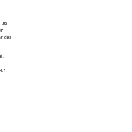
 les
un
ar des
il
our