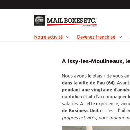
Retourner au menu principal
Notre activité
Devenez franchisé
A Issy-les-Moulineaux, le
Nous avons le plaisir de vous an
Not
Dev
Opp
A p
dans la ville de Pau (64)
. Avant
pendant une vingtaine d’année
Nous a
Deveni
Devene
Nous 
quotidien était d’accompagner l
deveni
être u
booste
fourni
salariés. A cette expérience, vien
de sol
commer
soluti
aux pr
de Business Unit
et c’est d’aill
la log
moyen
propres activités, pour moi-mê
EN 
EN 