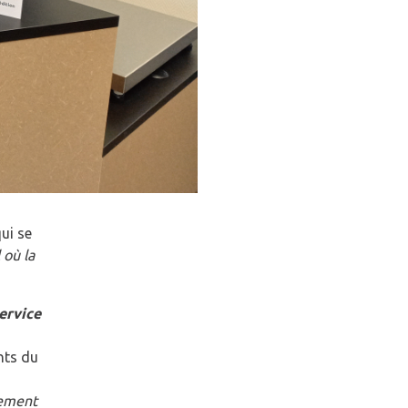
ui se
 où la
ervice
ents du
nement