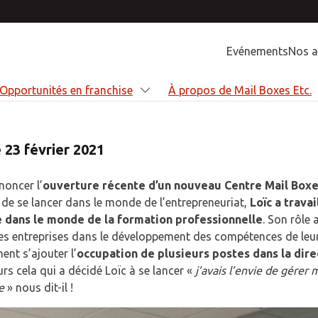
Evénements
Nos a
Opportunités en franchise
À propos de Mail Boxes Etc.
 23 février 2021
noncer l’
ouverture récente d’un nouveau Centre Mail Boxe
re activité
enez franchisé
ortunités en franchise
ropos de Mail Boxes Etc.
 de se lancer dans le monde de l’entrepreneuriat,
Loïc a travai
 dans le monde de la formation professionnelle
idons les particuliers et les entreprises à
r un Franchisé Mail Boxes Etc. signifie
z un Franchisé Mail Boxes Etc. et
sommes une franchise mondiale qui
. Son rôle 
es entreprises dans le développement des compétences de leu
r plus efficaces grâce à une large gamme
ne référence dans les secteurs du e-
z votre carrière en fournissant des
t une large gamme de services de qualité
nent s’ajouter l’
utions et de services sur mesure.
ce, de l'expédition et de l'emballage, de
ons professionnelles aux petites et
ofessionnels comme aux particuliers.
occupation de plusieurs postes dans la dire
eurs cela qui a décidé Loïc à se lancer «
istique et de l'impression.
nes entreprises.
j’avais l’envie de gérer 
me
» nous dit-il !
SAVOIR PLUS
SAVOIR PLUS