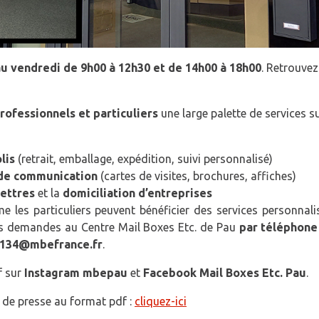
au vendredi de 9h00 à 12h30 et de 14h00 à 18h00
. Retrouvez
professionnels et particuliers
une large palette de services s
lis
(retrait, emballage, expédition, suivi personnalisé)
 de communication
(cartes de visites, brochures, affiches)
lettres
et la
domiciliation d’entreprises
e les particuliers peuvent bénéficier des services personnal
urs demandes au Centre Mail Boxes Etc. de Pau
par téléphone
3134@mbefrance.fr
.
f sur
Instagram mbepau
et
Facebook Mail Boxes Etc. Pau
.
de presse au format pdf :
cliquez-ici