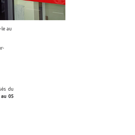
-le au
ur-
isés du
 au 05