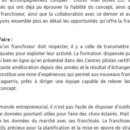
 un accompagnement complet : choisir Mail Boxes Etc. si
és qui ont déjà pu éprouver la fiabilité du concept, ainsi q
ranchiseur, ainsi que la collaboration avec ce dernier et av
yons ensemble plus en détail les opportunités qu’offre la fr
aire :
u’un franchiseur doit respecter, il y a celle de transmettre
uates pour exploiter leur activité. La formation dispensée p
i bien en ligne qu’en présentiel dans des Centres pilotes certifi
tante amélioration depuis des années et le résultat d’échange
 constitue une mine d’expériences qui permet aux nouveaux fra
aguerris, prêts à diriger une équipe capable de relever les
concept.
onde entrepreneurial, il n’est pas facile de disposer d’outil
e données pourtant utiles pour faire des choix éclairés. Mai
age les données du marché avec ses franchisés. Le franchise
ils précieux pour la planification et la mise en œuvre de str