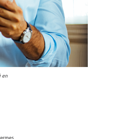
é en
 termes