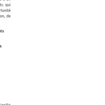
c. qui
rtunité
ion, de
nts
s