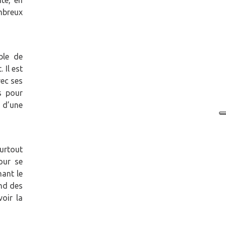
té, en
mbreux
ble de
 Il est
vec ses
es pour
n d’une
urtout
our se
nant le
end des
oir la