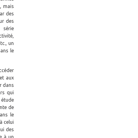
, mais
par des
ur des
 série
ivité,
tc., un
dans le
accéder
et aux
ir dans
rs qui
e étude
ante de
ans le
à celui
ui des
e à un