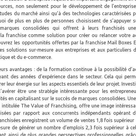
ources, non seulement pour le développement de l’entreprise
titudes du marché ainsi qu’à des technologies caractérisées 
quoi de plus en plus de personnes choisissent de s’appuyer s
s marques consolidées qui offrent à leurs franchisés une
la franchise comme solution pour créer ou relancer votre act
uvrez les opportunités offertes par la franchise Mail Boxes E
des solutions sur-mesure aux entreprises et aux particuliers 
stique et du e-commerce.
eurs avantages : de la formation continue à la possibilité d’
yant des années d’expérience dans le secteur. Cela qui perm
r leur énergie sur les aspects essentiels de leur projet. Invest
’avérer être une stratégie intéressante pour les entrepreneu
ivités en capitalisant sur le succès de marques consolidées. Un
 intitulée The Value of Franchising, offre une image intéress
hisées par rapport aux concurrents indépendants opérant d
anchisées enregistrent un volume de ventes 1,8 fois supérieur 
sure de générer un nombre d’emplois 2,3 fois supérieur à cel
ant ainsi de plus grandes perspectives professionnelles grâc