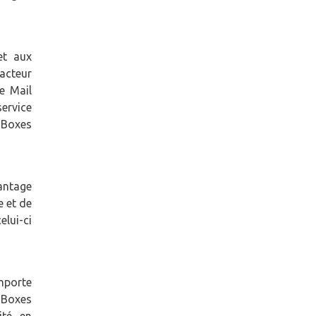
et aux
acteur
e Mail
service
l Boxes
vantage
e et de
lui-ci
mporte
 Boxes