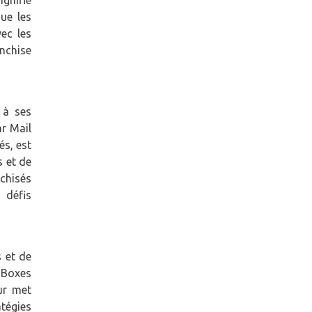
gnifie
ue les
ec les
anchise
 à ses
ar Mail
és, est
s et de
nchisés
 défis
s et de
l Boxes
ur met
atégies