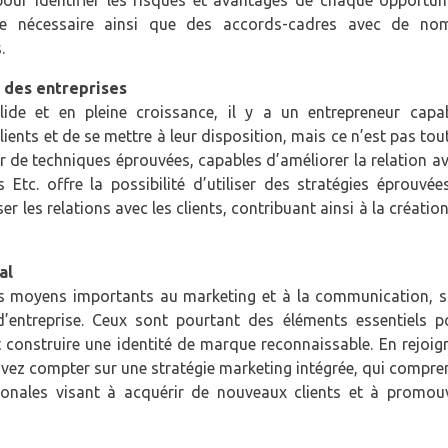
pour identifier les risques et avantages de chaque opportuni
aire nécessaire ainsi que des accords-cadres avec de no
.
 des entreprises
lide et en pleine croissance, il y a un entrepreneur capa
ents et de se mettre à leur disposition, mais ce n’est pas tout.
r de techniques éprouvées, capables d’améliorer la relation a
s Etc. offre la possibilité d’utiliser des stratégies éprouvé
er les relations avec les clients, contribuant ainsi à la créatio
al
 des moyens importants au marketing et à la communication, s
’entreprise. Ceux sont pourtant des éléments essentiels p
t construire une identité de marque reconnaissable. En rejoig
uvez compter sur une stratégie marketing intégrée, qui compr
onales visant à acquérir de nouveaux clients et à promouv